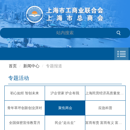
首页
商会介绍
首页
/
新闻中心
/
专题报道
新闻中心
专题活动
会员专栏
初心如炬 智创未来
沪企管家 护企有我
上海民营经济高质量发展服务月
参政议政
青年草坪创新创业湃对
聚焦两会
应急科普
信息库
全国保密宣传教育月
民企“走出去”
富而有责 富而有义 富而有爱
联系我们