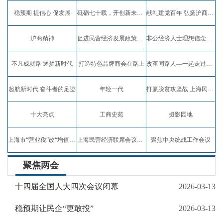
稳预期 提信心 促发展
砥砺七十载，开创新未来，弘扬沪商精神
献礼建党百年 弘扬沪商精神
沪商精神
促进民营经济发展政策宣讲
非公经济人士理想信念教育实践活动
不凡成就路 逐梦新时代
打造特色品牌商会在路上
改革同路人—一起走过四十年
起航新时代 奋斗者的足迹
年轻一代
打赢脱贫攻坚战 上海民企在行动
十大亮点
工商史苑
摄影园地
上海市“营业税”改“增值税”试点专题报道
上海民营经济联席会议专题报道
聚焦中央统战工作会议
聚焦两会
十四届全国人大四次会议闭幕
2026-03-13
稳预期让民企“更敢投”
2026-03-13