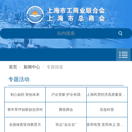
首页
商会介绍
首页
/
新闻中心
/
专题报道
新闻中心
专题活动
会员专栏
初心如炬 智创未来
沪企管家 护企有我
上海民营经济高质量发展服务月
参政议政
青年草坪创新创业湃对
聚焦两会
应急科普
信息库
全国保密宣传教育月
民企“走出去”
富而有责 富而有义 富而有爱
联系我们