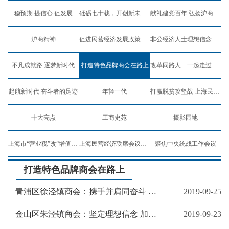
稳预期 提信心 促发展
砥砺七十载，开创新未来，弘扬沪商精神
献礼建党百年 弘扬沪商精神
沪商精神
促进民营经济发展政策宣讲
非公经济人士理想信念教育实践活动
不凡成就路 逐梦新时代
打造特色品牌商会在路上
改革同路人—一起走过四十年
起航新时代 奋斗者的足迹
年轻一代
打赢脱贫攻坚战 上海民企在行动
十大亮点
工商史苑
摄影园地
上海市“营业税”改“增值税”试点专题报道
上海民营经济联席会议专题报道
聚焦中央统战工作会议
打造特色品牌商会在路上
青浦区徐泾镇商会：携手并肩同奋斗 共谋“泾彩”新发展
2019-09-25
金山区朱泾镇商会：坚定理想信念 加强引导服务 助力乡村振兴 彰显社会责任
2019-09-23