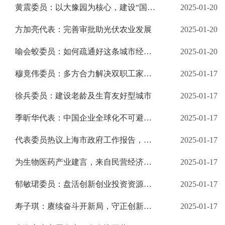
黄震委员：以大豫园为核心，建设“国际珠宝时尚功能区”
2025-01-20
方加亮代表：完善审批助光伏农业发展
2025-01-20
喻会蛟委员：如何疏通好这条城市经济“毛细血管”？建议加强顶层设计，推进多层级快递物流设施建设
2025-01-20
穆竟伟委员：多方合力解决双职工家庭子女寒暑假托管难题
2025-01-17
徐兵委员：建设老龄及生育友好型城市
2025-01-17
季昕华代表：中国企业全球化不可避免，要积极参与贸易规则制定
2025-01-17
代表委员热议上海市政府工作报告，支招民营经济发展
2025-01-17
为生物医药产业建言，来自民营经济领域的代表委员们呼吁企业“走出去”
2025-01-17
郁敏珺委员：盘活创新创业投资资源，准入、退出机制都要完善
2025-01-17
寿子琪：赓续奋斗开新局，守正创新谱新篇
2025-01-17