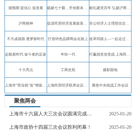
稳预期 提信心 促发展
砥砺七十载，开创新未来，弘扬沪商精神
献礼建党百年 弘扬沪商精神
沪商精神
促进民营经济发展政策宣讲
非公经济人士理想信念教育实践活动
不凡成就路 逐梦新时代
打造特色品牌商会在路上
改革同路人—一起走过四十年
起航新时代 奋斗者的足迹
年轻一代
打赢脱贫攻坚战 上海民企在行动
十大亮点
工商史苑
摄影园地
上海市“营业税”改“增值税”试点专题报道
上海民营经济联席会议专题报道
聚焦中央统战工作会议
聚焦两会
上海市十六届人大三次会议圆满完成各项议程，胜利闭幕！
2025-01-20
上海市政协十四届三次会议胜利闭幕！
2025-01-20