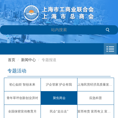
首页
商会介绍
首页
/
新闻中心
/
专题报道
新闻中心
专题活动
会员专栏
初心如炬 智创未来
沪企管家 护企有我
上海民营经济高质量发展服务月
参政议政
青年草坪创新创业湃对
聚焦两会
应急科普
信息库
全国保密宣传教育月
民企“走出去”
富而有责 富而有义 富而有爱
联系我们