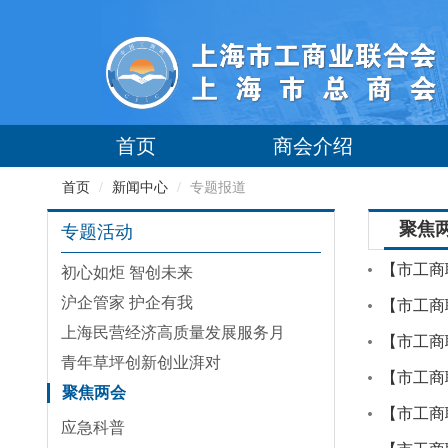
首页
商会介绍
首页
/
新闻中心
/
专题报道
聚焦
专题活动
【市工商
初心如炬 智创未来
沪企管家 护企有我
【市工商
上海民营经济高质量发展服务月
【市工商
青年草坪创新创业湃对
【市工商
聚焦两会
【市工商
应急科普