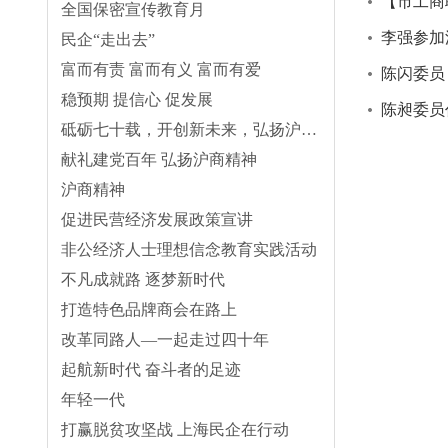
【市工商
全国保密宣传教育月
李强参加
民企“走出去”
富而有责 富而有义 富而有爱
陈闪委员
稳预期 提信心 促发展
陈昶委员
砥砺七十载，开创新未来，弘扬沪商精神
献礼建党百年 弘扬沪商精神
沪商精神
促进民营经济发展政策宣讲
非公经济人士理想信念教育实践活动
不凡成就路 逐梦新时代
打造特色品牌商会在路上
改革同路人—一起走过四十年
起航新时代 奋斗者的足迹
年轻一代
打赢脱贫攻坚战 上海民企在行动