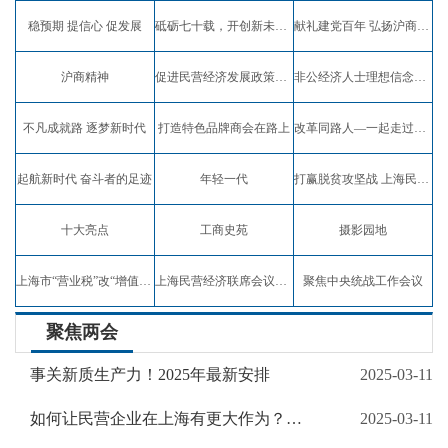
稳预期 提信心 促发展
砥砺七十载，开创新未来，弘扬沪商精神
献礼建党百年 弘扬沪商精神
沪商精神
促进民营经济发展政策宣讲
非公经济人士理想信念教育实践活动
不凡成就路 逐梦新时代
打造特色品牌商会在路上
改革同路人—一起走过四十年
起航新时代 奋斗者的足迹
年轻一代
打赢脱贫攻坚战 上海民企在行动
十大亮点
工商史苑
摄影园地
上海市“营业税”改“增值税”试点专题报道
上海民营经济联席会议专题报道
聚焦中央统战工作会议
聚焦两会
事关新质生产力！2025年最新安排
2025-03-11
如何让民营企业在上海有更大作为？代表委员建言献策→
2025-03-11