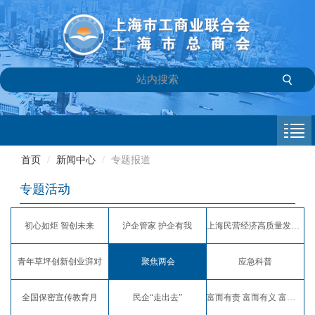
首页
商会介绍
首页
/
新闻中心
/
专题报道
新闻中心
专题活动
会员专栏
初心如炬 智创未来
沪企管家 护企有我
上海民营经济高质量发展服务月
参政议政
青年草坪创新创业湃对
聚焦两会
应急科普
信息库
全国保密宣传教育月
民企“走出去”
富而有责 富而有义 富而有爱
联系我们