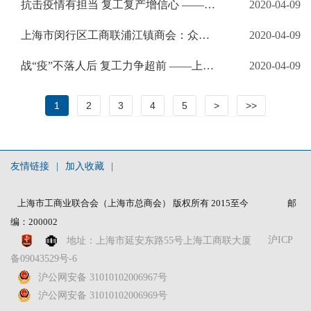
抗击疫情有担当 复工复产增信心 ——上海市奉贤区工商联抓好理想信念教育实践转化
2020-04-09
上海市闵行区工商联浦江镇商会：众志成城战疫情 克难攻坚促复工
2020-04-09
战“疫”不落人后 复工力争超前 ——上海市工商联纺织服装商会努力做好“三件事”
2020-04-09
1
2
3
4
5
>
>>
友情链接
|
加入收藏
|
上海市工商业联合会（上海市总商会） 版权所有 2015至今
邮
编：200002
沪ICP
地址：上海市延安东路55号上海工商联大厦
备09043529号-6
沪公网安备 31010102006967号
沪公网安备 31010102006969号