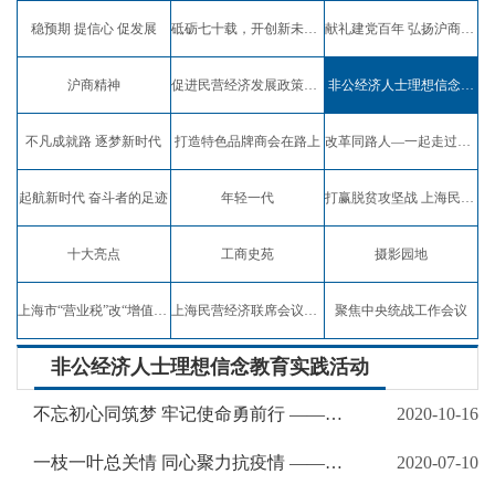
稳预期 提信心 促发展
砥砺七十载，开创新未来，弘扬沪商精神
献礼建党百年 弘扬沪商精神
沪商精神
促进民营经济发展政策宣讲
非公经济人士理想信念教育实践活动
不凡成就路 逐梦新时代
打造特色品牌商会在路上
改革同路人—一起走过四十年
起航新时代 奋斗者的足迹
年轻一代
打赢脱贫攻坚战 上海民企在行动
十大亮点
工商史苑
摄影园地
上海市“营业税”改“增值税”试点专题报道
上海民营经济联席会议专题报道
聚焦中央统战工作会议
非公经济人士理想信念教育实践活动
不忘初心同筑梦 牢记使命勇前行 ——上海市浦东新区工商联认真贯彻落实全国民营经济统战工作会议精神， 加强教育引导，深化理想信念教育
2020-10-16
一枝一叶总关情 同心聚力抗疫情 ——上海市嘉定区南翔镇商会在疫情防控中助推民营经济发展
2020-07-10