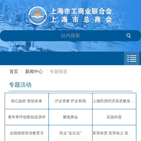
首页
商会介绍
首页
/
新闻中心
/
专题报道
新闻中心
专题活动
会员专栏
初心如炬 智创未来
沪企管家 护企有我
上海民营经济高质量发展服务月
参政议政
青年草坪创新创业湃对
聚焦两会
应急科普
信息库
全国保密宣传教育月
民企“走出去”
富而有责 富而有义 富而有爱
联系我们