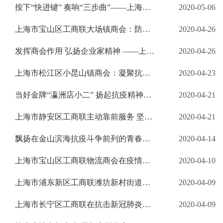
按下“快进键” 奏响“三步曲”——上海市嘉定区马陆镇商会助力企业复工复产
2020-05-06
上海市宝山区工商联大场镇商会：防疫复产两手抓 恢复经济促发展
2020-04-26
发挥商会作用 弘扬企业家精神 ——上海市江苏商会助力会员企业复工复产打赢疫情防控阻击战
2020-04-26
上海市松江区小昆山镇商会：凝聚抗疫正能量 做理想信念的忠实实践者
2020-04-23
当好金牌“瀛洲店小二” 扬起抗疫精神风帆 ――上海市崇明区工商联以“五个强化”聚焦抗疫重点战
2020-04-21
上海市静安区工商联主动靠前服务 坚决打赢疫情防控和复工复产攻坚战
2020-04-21
飘扬在金山滨海抗疫斗争前列的青春旗帜 ——上海市金山区工商联青年创业者联谊会引导青年企业家做好疫情防控工作
2020-04-14
上海市宝山区工商联物流商会在疫情防控阻击战中 展现 “有担当、有作为、有情怀、有温度”的商会本色
2020-04-10
上海市浦东新区工商联潍坊新村街道商会： 送温暖 增信心 添动力 全力打好民营企业复工复产保卫战
2020-04-09
上海市长宁区工商联在抗击新冠肺炎疫情中 坚定理想信念 奏响动人旋律
2020-04-09