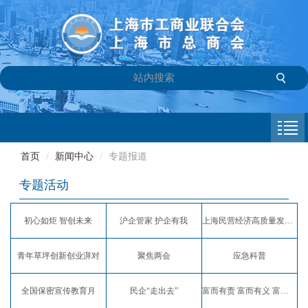
首页
商会介绍
首页
/
新闻中心
/
专题报道
新闻中心
专题活动
会员专栏
初心如炬 智创未来
沪企管家 护企有我
上海民营经济高质量发展服务月
参政议政
青年草坪创新创业湃对
聚焦两会
应急科普
信息库
全国保密宣传教育月
民企“走出去”
富而有责 富而有义 富而有爱
联系我们