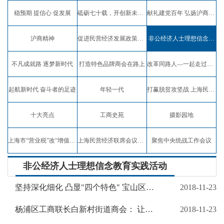
稳预期 提信心 促发展
砥砺七十载，开创新未来，弘扬沪商精神
献礼建党百年 弘扬沪商精神
沪商精神
促进民营经济发展政策宣讲
非公经济人士理想信念教育实践活动
不凡成就路 逐梦新时代
打造特色品牌商会在路上
改革同路人—一起走过四十年
起航新时代 奋斗者的足迹
年轻一代
打赢脱贫攻坚战 上海民企在行动
十大亮点
工商史苑
摄影园地
上海市“营业税”改“增值税”试点专题报道
上海民营经济联席会议专题报道
聚焦中央统战工作会议
非公经济人士理想信念教育实践活动
坚持深化细化 凸显"四个特色" 宝山区工商联物流商会逐年深化细化非公有制经济人士理想信念教育实践活动
2018-11-23
杨浦区工商联长白新村街道商会： 让非公有制经济人士理想信念教育实践活动成为助推商会发展的内在动力
2018-11-23