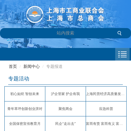
首页
商会介绍
首页
/
新闻中心
/
专题报道
新闻中心
专题活动
会员专栏
初心如炬 智创未来
沪企管家 护企有我
上海民营经济高质量发展服务月
参政议政
青年草坪创新创业湃对
聚焦两会
应急科普
信息库
全国保密宣传教育月
民企“走出去”
富而有责 富而有义 富而有爱
联系我们