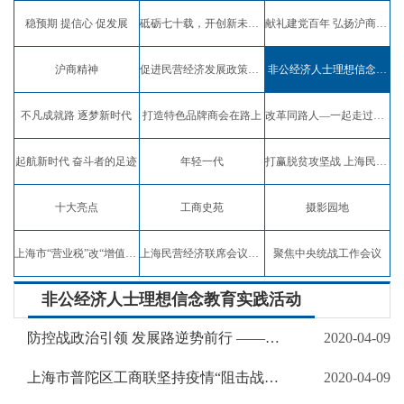
稳预期 提信心 促发展
砥砺七十载，开创新未来，弘扬沪商精神
献礼建党百年 弘扬沪商精神
沪商精神
促进民营经济发展政策宣讲
非公经济人士理想信念教育实践活动
不凡成就路 逐梦新时代
打造特色品牌商会在路上
改革同路人—一起走过四十年
起航新时代 奋斗者的足迹
年轻一代
打赢脱贫攻坚战 上海民企在行动
十大亮点
工商史苑
摄影园地
上海市“营业税”改“增值税”试点专题报道
上海民营经济联席会议专题报道
聚焦中央统战工作会议
非公经济人士理想信念教育实践活动
防控战政治引领 发展路逆势前行 ——上海市浦东新区工商联在新冠肺炎疫情防控工作中抓好理想信念教育
2020-04-09
上海市普陀区工商联坚持疫情“阻击战”和经济“保卫战”两手抓、两促进
2020-04-09