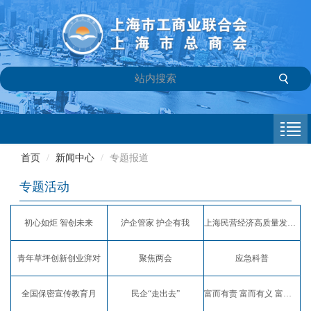
首页
商会介绍
首页
/
新闻中心
/
专题报道
新闻中心
专题活动
会员专栏
初心如炬 智创未来
沪企管家 护企有我
上海民营经济高质量发展服务月
参政议政
青年草坪创新创业湃对
聚焦两会
应急科普
信息库
全国保密宣传教育月
民企“走出去”
富而有责 富而有义 富而有爱
联系我们