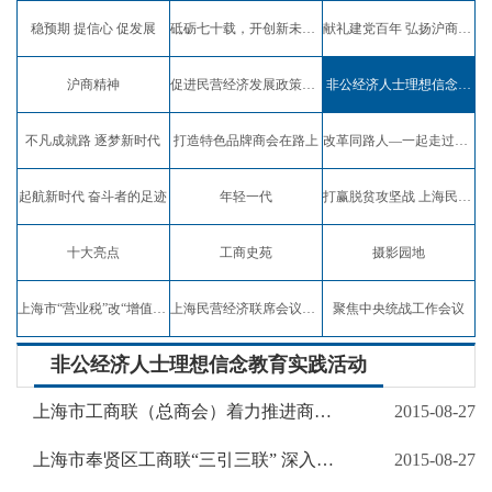
稳预期 提信心 促发展
砥砺七十载，开创新未来，弘扬沪商精神
献礼建党百年 弘扬沪商精神
沪商精神
促进民营经济发展政策宣讲
非公经济人士理想信念教育实践活动
不凡成就路 逐梦新时代
打造特色品牌商会在路上
改革同路人—一起走过四十年
起航新时代 奋斗者的足迹
年轻一代
打赢脱贫攻坚战 上海民企在行动
十大亮点
工商史苑
摄影园地
上海市“营业税”改“增值税”试点专题报道
上海民营经济联席会议专题报道
聚焦中央统战工作会议
非公经济人士理想信念教育实践活动
上海市工商联（总商会）着力推进商会诚信体系建设 积极引导企业诚实守信、规范经营
2015-08-27
上海市奉贤区工商联“三引三联” 深入推进非公有制经济人士理想信念教育实践活动
2015-08-27