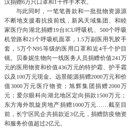
汉捐赠6万只口罩和1千件手术衣。
与此同时，一笔笔善款和一批批物资源源
不断地支援着抗疫前线，新风天域集团、和睦
家医疗向湖北捐赠19台ICU呼吸机、500个呼吸
机管路和21个呼吸机面罩，1.5万副医用乳胶手
套，5万个N95等级的医用口罩和近4千个护目
镜。贝泰妮生物向一线医务人员捐赠价值241万
元的医用物资和价值436万元的特护霜、护手霜
以及100万元现金。远景能源捐赠2000万元和价
值3000万元医疗物资；旭辉集团捐赠2000万
元；爱尔眼科向湖北地区定向捐款1500万元；
东方海外凯旋房地产捐赠1000万元……截至目
前，长宁区民企共捐款近3亿元，捐赠防疫物资
和服务价值超过2亿元。