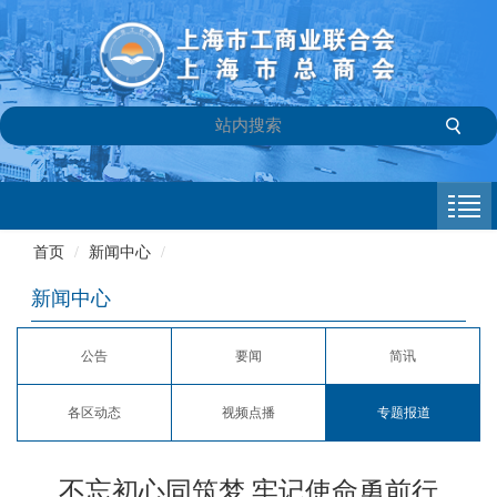
首页
商会介绍
首页
/
新闻中心
/
新闻中心
新闻中心
会员专栏
公告
要闻
简讯
参政议政
各区动态
视频点播
专题报道
信息库
联系我们
不忘初心同筑梦 牢记使命勇前行