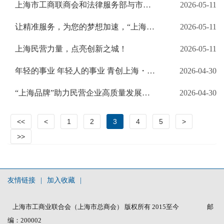
上海市工商联商会和法律服务部与市人社局相关部门开展主题党建联建活动
2026-05-11
让精准服务，为您的梦想加速，“上海青年创新创业政策服务包”正式上线！
2026-05-11
上海民营力量，点亮创新之城！
2026-05-11
年轻的事业 年轻人的事业 青创上海・2026徐汇滨江徒步行潮聚风华
2026-04-30
“上海品牌”助力民营企业高质量发展宣贯活动顺利举办
2026-04-30
<<
<
1
2
3
4
5
>
>>
友情链接
|
加入收藏
|
上海市工商业联合会（上海市总商会） 版权所有 2015至今
邮
编：200002