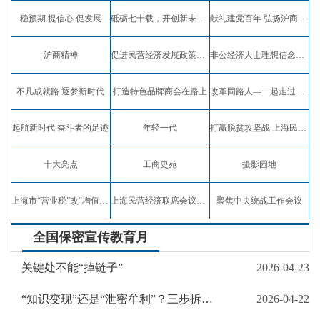
稳预期 提信心 促发展
砥砺七十载，开创新未来，弘扬沪商精神
献礼建党百年 弘扬沪商精神
沪商精神
促进民营经济发展政策宣讲
非公经济人士理想信念教育实践活动
不凡成就路 逐梦新时代
打造特色品牌商会在路上
改革同路人—一起走过四十年
起航新时代 奋斗者的足迹
年轻一代
打赢脱贫攻坚战 上海民企在行动
十大亮点
工商史苑
摄影园地
上海市“营业税”改“增值税”试点专题报道
上海民营经济联席会议专题报道
聚焦中央统战工作会议
全国保密宣传教育月
关键处不能“掉链子”
2026-04-23
“知识变现”还是“泄密牟利”？三步拆解以咨询为名行窃密之实的套路
2026-04-22