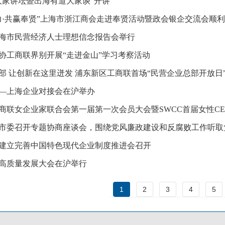
大家讲坛暨出海有道大家谈”开讲
力·共赢奉贤”上海市浙江商会走进奉贤活动暨政会银企交流会顺
年上海市民营经济人士理想信念报告会举行
协工商联界别开展“走进金山”学习考察活动
部 让创新在这里迸发 浦东新区工商联首场“民营企业总部开放日
—上海企业对接会在沪举办
商联女企业家联合会第一届第一次会员大会暨SWCC首届女性C
市委召开专题协商座谈会，围绕党风廉政建设和反腐败工作听取
建立完善中国特色现代企业制度推进会召开
徽商高质量发展大会在沪举行
1
2
3
4
5