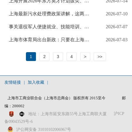
上海开展2026年东方英才计划拔尖、青年项目产业平台申报评审工作
2026-07-14
上海最新污水处理费政策讲解，这两种情况可减免
2026-07-10
事关退役军人便捷就业、技能培训、资金扶持、税费减免……一文看懂→
2026-07-07
上海市体育局出台新政：只要在上海办赛，符合条件可申请激励，单项赛事最高300万元
2026-07-03
1
2
3
4
>
>>
友情链接
|
加入收藏
|
上海市工商业联合会（上海市总商会） 版权所有 2015至今
邮
编：200002
沪ICP
地址：上海市延安东路55号上海工商联大厦
备09043529号-6
沪公网安备 31010102006967号