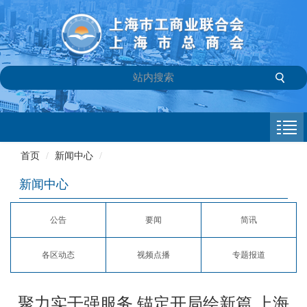
首页
商会介绍
首页
/
新闻中心
/
新闻中心
新闻中心
会员专栏
公告
要闻
简讯
参政议政
各区动态
视频点播
专题报道
信息库
联系我们
聚力实干强服务 锚定开局绘新篇 上海