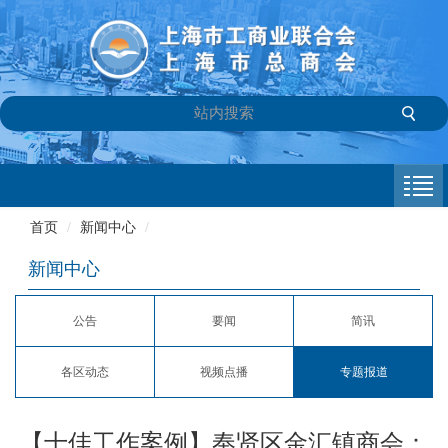
首页
商会介绍
首页
/
新闻中心
/
新闻中心
新闻中心
会员专栏
公告
要闻
简讯
参政议政
各区动态
视频点播
专题报道
信息库
联系我们
【十佳工作案例】奉贤区金汇镇商会：