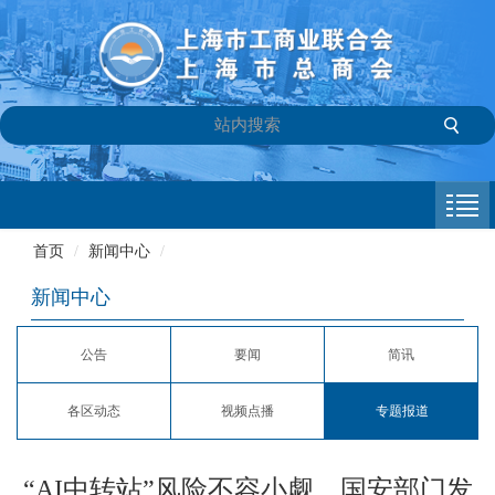
首页
商会介绍
首页
/
新闻中心
/
新闻中心
新闻中心
会员专栏
公告
要闻
简讯
参政议政
各区动态
视频点播
专题报道
信息库
联系我们
“AI中转站”风险不容小觑，国安部门发