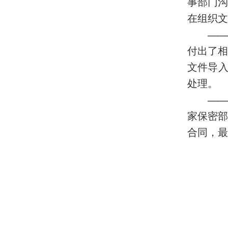
事部门
在组织文
——
付出了相
文件导
处理。
——
家保密
合同，最