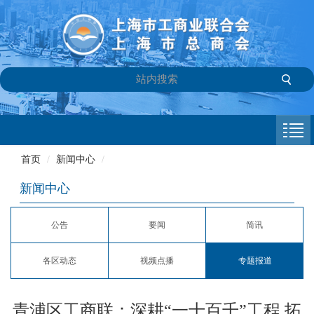
首页
商会介绍
首页
/
新闻中心
/
新闻中心
新闻中心
会员专栏
公告
要闻
简讯
参政议政
各区动态
视频点播
专题报道
信息库
联系我们
青浦区工商联：深耕“一十百千”工程 拓