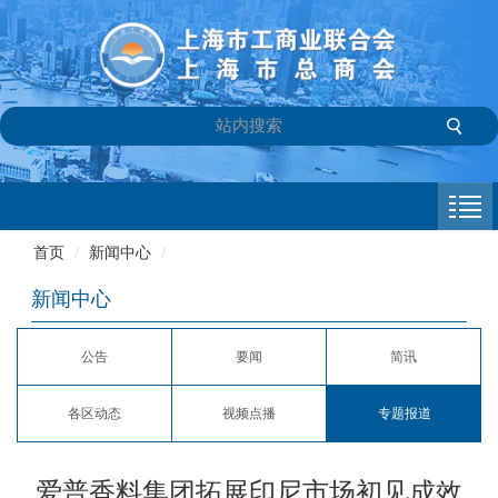
首页
商会介绍
首页
/
新闻中心
/
新闻中心
新闻中心
会员专栏
公告
要闻
简讯
参政议政
各区动态
视频点播
专题报道
信息库
联系我们
爱普香料集团拓展印尼市场初见成效