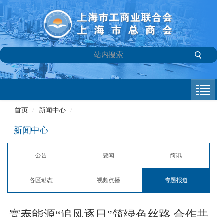
首页
商会介绍
首页
/
新闻中心
/
新闻中心
新闻中心
会员专栏
公告
要闻
简讯
参政议政
各区动态
视频点播
专题报道
信息库
联系我们
寰泰能源“追风逐日”筑绿色丝路 合作共