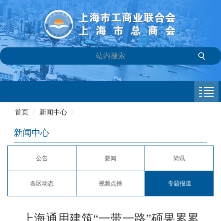
首页
商会介绍
首页
/
新闻中心
/
新闻中心
新闻中心
会员专栏
公告
要闻
简讯
参政议政
各区动态
视频点播
专题报道
信息库
联系我们
上海通用建筑“一带一路”硕果累累