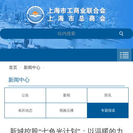
首页
商会介绍
首页
/
新闻中心
/
新闻中心
新闻中心
会员专栏
公告
要闻
简讯
参政议政
各区动态
视频点播
专题报道
信息库
联系我们
新城控股“七色光计划”：以温暖的力