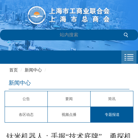
首页
商会介绍
首页
/
新闻中心
/
新闻中心
新闻中心
会员专栏
公告
要闻
简讯
参政议政
各区动态
视频点播
专题报道
信息库
联系我们
钛米机器人：手握“技术底牌”，勇探机