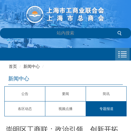
首页
商会介绍
首页
/
新闻中心
/
新闻中心
新闻中心
会员专栏
公告
要闻
简讯
参政议政
各区动态
视频点播
专题报道
信息库
联系我们
崇明区工商联：政治引领，创新开拓，