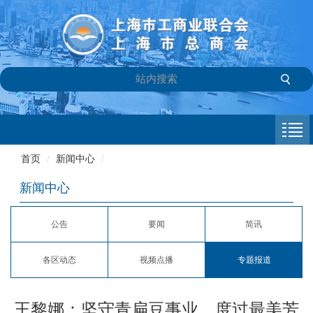
首页
商会介绍
首页
/
新闻中心
/
新闻中心
新闻中心
会员专栏
公告
要闻
简讯
参政议政
各区动态
视频点播
专题报道
信息库
联系我们
王黎娜：坚守青扁豆事业，度过最美芳