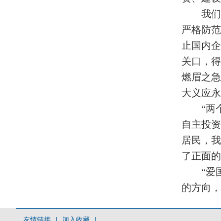
我们
严格防
止国内
关口，
燃眉之
大义应永
“两
自主投资
居民，我
了正面的
“爱
的方向
友情链接
|
加入收藏
|