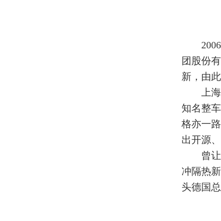
20
团股份
新，由此
上海
知名整车
格亦一路
出开源、
曾让
冲隔热
头德国总