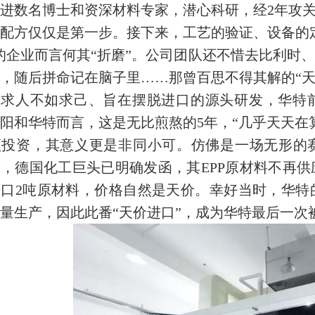
进数名博士和资深材料专家，潜心科研，经2年攻
配方仅仅是第一步。接下来，工艺的验证、设备的
的企业而言何其“折磨”。公司团队还不惜去比利时
，随后拼命记在脑子里……那曾百思不得其解的“天
求人不如求己、旨在摆脱进口的源头研发，华特前后投
阳和华特而言，这是无比煎熬的5年，“几乎天天在算
投资，其意义更是非同小可。仿佛是一场无形的赛
，德国化工巨头已明确发函，其EPP原材料不再
进口2吨原材料，价格自然是天价。幸好当时，华特
量生产，因此此番“天价进口”，成为华特最后一次