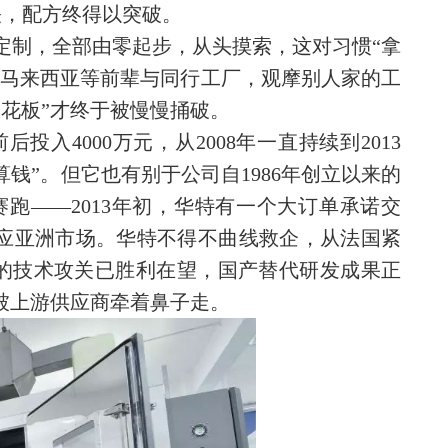
关，配方终得以突破。
定制，全部由零起步，从头摸索，这对习惯“拿
、马来西亚等前辈与同行工厂，观摩别人家的工
花板”才终于被慢慢捅破。
入4000万元，从2008年一直持续到2013
钱”。但它也有别于公司自1986年创立以来的
跑——2013年初，华特有一个大订单承诺交
供应亚洲市场。华特不得不曲线救企，从法国紧
的技术攻关已胜利在望，国产替代研发成果正
被上游供应商牵着鼻子走。