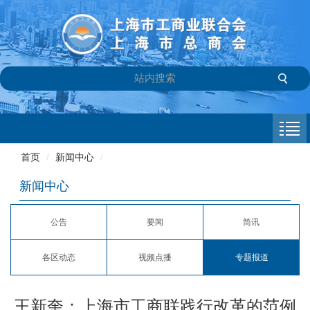
首页
商会介绍
首页
/
新闻中心
/
新闻中心
新闻中心
会员专栏
公告
要闻
简讯
参政议政
各区动态
视频点播
专题报道
信息库
联系我们
王新奎：上海市工商联践行改革的范例