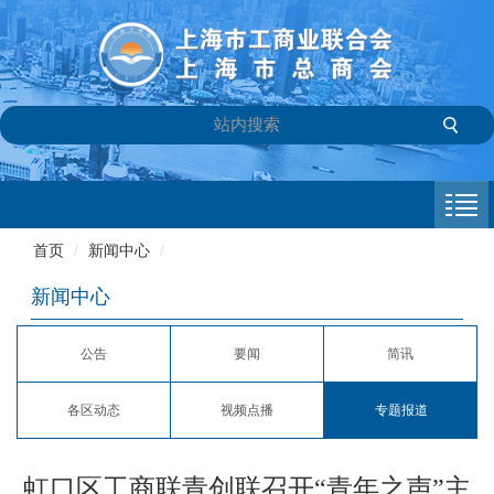
首页
商会介绍
首页
/
新闻中心
/
新闻中心
新闻中心
会员专栏
公告
要闻
简讯
参政议政
各区动态
视频点播
专题报道
信息库
联系我们
虹口区工商联青创联召开“青年之声”主