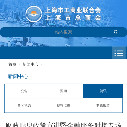
首页
商会介绍
首页
/
新闻中心
/
新闻中心
新闻中心
会员专栏
公告
要闻
简讯
参政议政
各区动态
视频点播
专题报道
信息库
联系我们
财政贴息政策宣讲暨金融服务对接专场