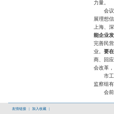
力量。
会议
展理想
上海、深
能企业
完善民
业。
要
商、回
会改革，
市工
监察组有
会前
友情链接
|
加入收藏
|