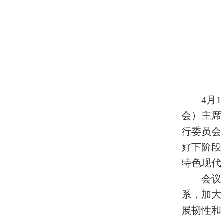
4月
会）主
行委员
好下阶
特色现代
会
系，加
展韧性