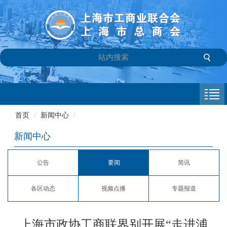
首页
商会介绍
首页
/
新闻中心
/
新闻中心
新闻中心
会员专栏
公告
要闻
简讯
参政议政
各区动态
视频点播
专题报道
信息库
联系我们
上海市政协工商联界别开展“走进浦