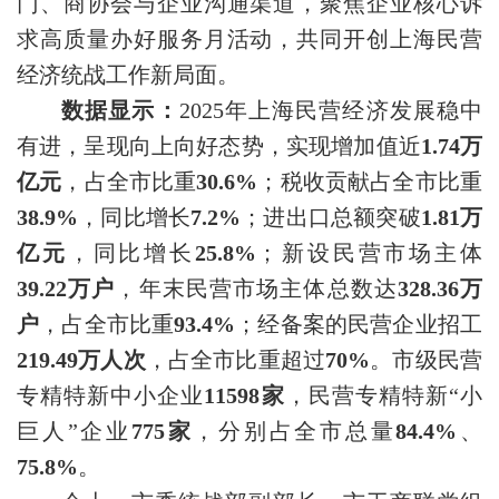
门、商协会与企业沟通渠道，聚焦企业核心诉
求高质量办好服务月活动，共同开创上海民营
经济统战工作新局面。
数据显示：
2025年上海民营经济发展稳中
有进，呈现向上向好态势，实现增加值近
1.74万
亿元
，占全市比重
30.6%
；税收贡献占全市比重
38.9%
，同比增长
7.2%
；进出口总额突破
1.81万
亿元
，同比增长
25.8%
；新设民营市场主体
39.22万户
，年末民营市场主体总数达
328.36万
户
，占全市比重
93.4%
；经备案的民营企业招工
219.49万人次
，占全市比重超过
70%
。市级民营
专精特新中小企业
11598家
，民营专精特新“小
巨人”企业
775家
，分别占全市总量
84.4%
、
75.8%
。