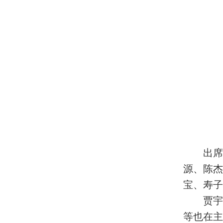
出
源、陈
宝、寿子
贾宇
等也在主