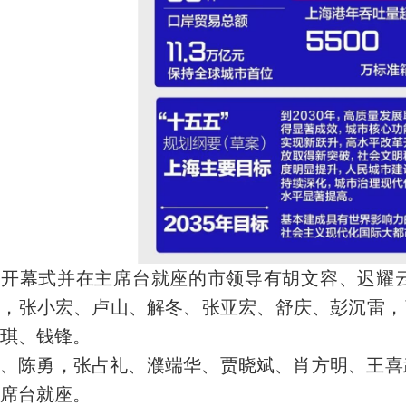
席开幕式并在主席台就座的市领导有胡文容、迟耀
杰，张小宏、卢山、解冬、张亚宏、舒庆、彭沉雷，
琪、钱锋。
、陈勇，张占礼、濮端华、贾晓斌、肖方明、王喜
席台就座。