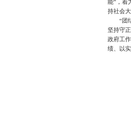
能”，着
持社会大
“团
坚持守
政府工
绩、以实