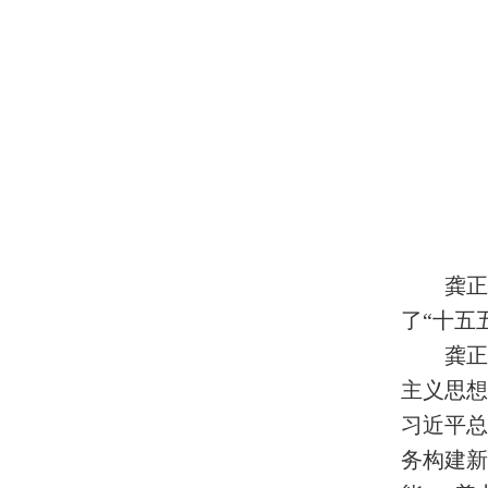
龚正
了“十五
龚正
主义思
习近平
务构建新