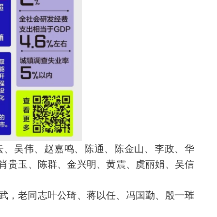
云、吴伟、赵嘉鸣、陈通、陈金山、李政、华
肖贵玉、陈群、金兴明、黄震、虞丽娟、吴信
武，老同志叶公琦、蒋以任、冯国勤、殷一璀