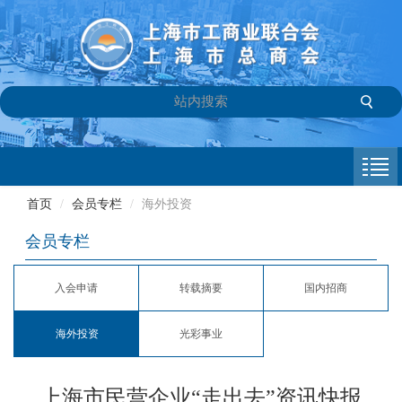
首页
商会介绍
首页
/
会员专栏
/
海外投资
新闻中心
会员专栏
会员专栏
入会申请
转载摘要
国内招商
参政议政
海外投资
光彩事业
信息库
联系我们
上海市民营企业“走出去”资讯快报