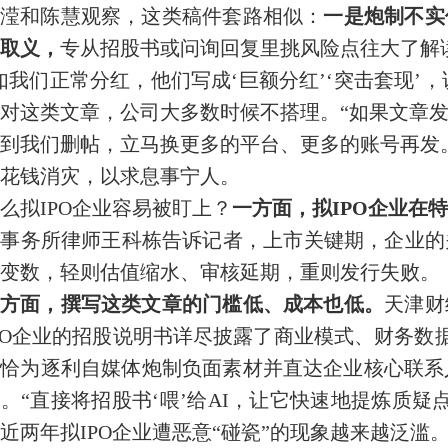
滢和陈慧观察，这类稿件套路相似：
一是炮制不实
取义，
专从招股书或问询回复里挑风险点往大了解
如我们正常分红，他们写成‘巨额分红’‘突击套现’
对这类文章，公司大多数时候不搭理。“如果文章
到我们删帖，立马换更多的平台、更多的账号再发
花钱消灾，以求息事宁人。
么拟IPO企业容易被盯上？
一方面，拟IPO企业在
师事务所律师王科栋告诉记者，上市关键期，企业的
变数，轻则估值缩水、审核延期，重则发行失败。
方面，撰写这类文章的门槛低、成本也低。
天津财
PO企业的招股说明书详尽披露了商业模式、财务数
恰为逐利自媒体炮制负面素材并直达企业核心联系
。“直接将招股书‘喂’给AI，让它快速地提炼质疑
近两年拟IPO企业遭恶意“碰瓷”的现象越来越泛滥