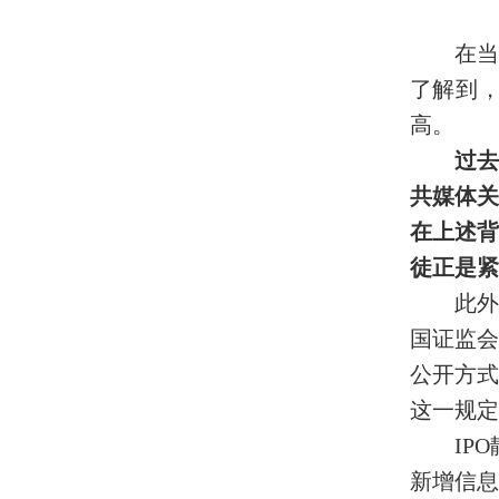
在当
了解到
高。
过去
共媒体
在上述背
徒正是紧
此外
国证监
公开方
这一规定
IP
新增信