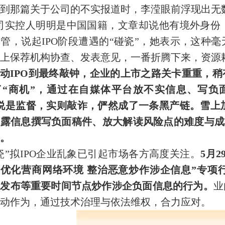
到那篇关于公司的不实报道时，李滢眼前浮现出无
司实控人明明是中国国籍，文章却说他有境外身份，
管，说起IPO阶段遭遇的“碰瓷”，她表示，这种
上保荐机构协查、发表意见，一番折腾下来，资源
动IPO到最终敲钟，企业的上市之路关卡重重，
了“商机”，通过在自媒体平台放不实信息、写负面
说是监督，实则敲诈，俨然成了一条黑产链。雪上
露信息撰写负面稿件、放大解读风险点的难度与成本
。
瓷”拟IPO企业乱象已引起市场各方高度关注。
5月
·优化营商网络环境 整治恶意炒作涉企信息”专
品发布等重要时间节点炒作涉企负面信息的行为。
业
动作为，通过技术治理与依法维权，合力应对。